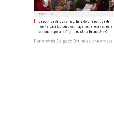
28/09/2022
“La politica de Bolsonaro, ha sido una política de
muerte para los pueblos indígenas, ahora vemos e
Lula una esperanza” (entrevista a Bruna Ukay)
Por Andrés Delgado Bruna es una artista,
estudiante de antropología y militante
indígena Charrúa de…
BRASIL
14/09/2022