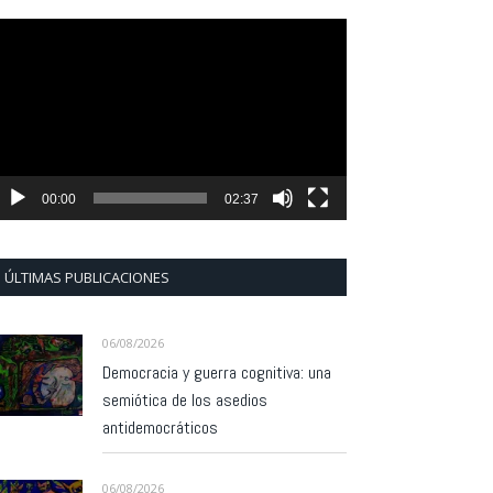
eproductor
e
ídeo
00:00
02:37
ÚLTIMAS PUBLICACIONES
06/08/2026
Democracia y guerra cognitiva: una
semiótica de los asedios
antidemocráticos
06/08/2026