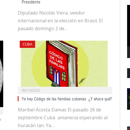
Presidente
R
Diputado Nicolás Viera, veedor
d
internacional en la elección en Brasil. El
v
pasado domingo 2 de…
CUBA
05/10/2022
Ya hay Código de las familias cubanas. ¿Y ahora qué?
Maribel Acosta Damas El pasado 26 de
septiembre Cuba amanecía esperando al
n
huracán Ian. Ya…