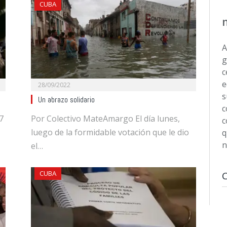
CUBA
A
g
c
e
28/09/2022
s
Un abrazo solidario
c
7
Por Colectivo MateAmargo El día lunes,
c
luego de la formidable votación que le dio
q
n
el…
CUBA