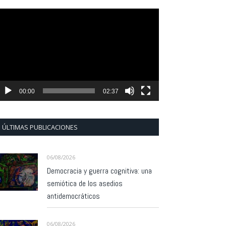
eproductor
e
ídeo
00:00
02:37
ÚLTIMAS PUBLICACIONES
06/08/2026
Democracia y guerra cognitiva: una
semiótica de los asedios
antidemocráticos
06/08/2026