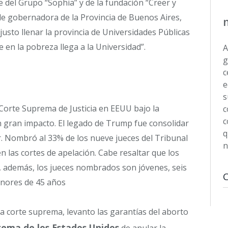
e del Grupo “Sophia” y de la fundación “Creer y
de gobernadora de la Provincia de Buenos Aires,
justo llenar la provincia de Universidades Públicas
en la pobreza llega a la Universidad”.
A
g
c
e
s
Corte Suprema de Justicia en EEUU bajo la
c
c
 gran impacto. El legado de Trump fue consolidar
q
r. Nombró al 33% de los nueve jueces del Tribunal
n
 las cortes de apelación. Cabe resaltar que los
o, además, los jueces nombrados son jóvenes, seis
menores de 45 años
a corte suprema, levanto las garantías del aborto
rema de los Estados Unidos