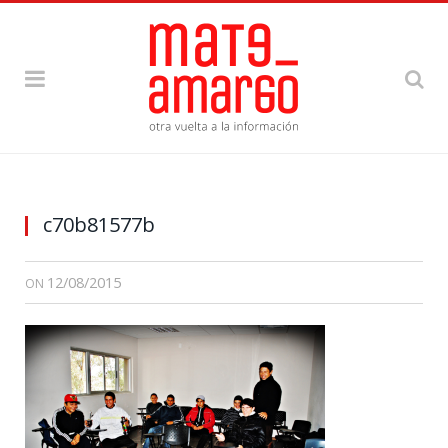
c70b81577b
12/08/2015
ON