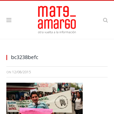
bc3238befc
12/08/2015
ON