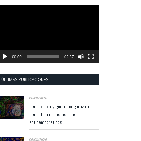
eproductor
e
ídeo
00:00
02:37
ÚLTIMAS PUBLICACIONES
06/08/2026
Democracia y guerra cognitiva: una
semiótica de los asedios
antidemocráticos
06/08/2026