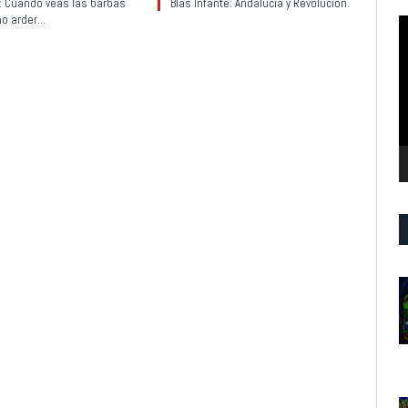
y: Cuando veas las barbas
Blas Infante: Andalucía y Revolución.
no arder…
R
d
v