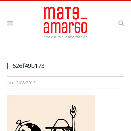
526f49b173
12/08/2015
ON