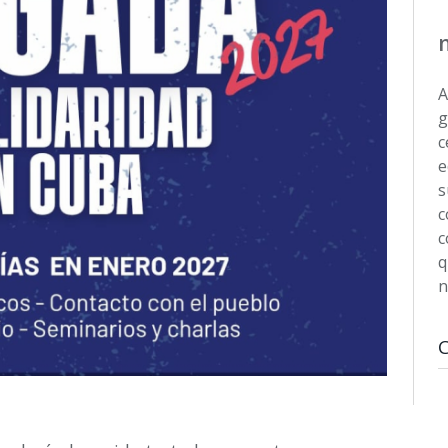
A
g
c
e
s
c
c
q
n