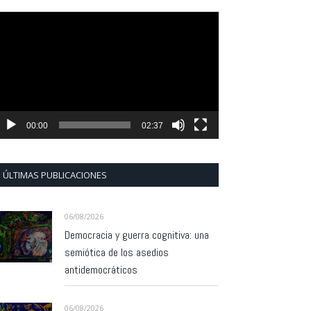
eproductor
e
ídeo
00:00
02:37
ÚLTIMAS PUBLICACIONES
06/08/2026
Democracia y guerra cognitiva: una
semiótica de los asedios
antidemocráticos
06/08/2026