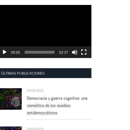
eproductor
e
ídeo
00:00
02:37
ÚLTIMAS PUBLICACIONES
06/08/2026
Democracia y guerra cognitiva: una
semiótica de los asedios
antidemocráticos
06/08/2026