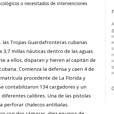
cológicos o necesitados de intervenciones
A
g
c
.m. las Tropas Guardafronteras cubanas
e
s
3,7 millas náuticas dentro de las aguas
c
se a ellos, disparan y hieren al capitán de
c
q
 cubana. Comienza la defensa y caen 4 de
n
 matrícula procedente de La Florida y
Se contabilizaron 134 cargadores y un
diferentes calibres. Una de las pistolas
 perforar chalecos antibalas.
n con dos cámaras, diez equipos de