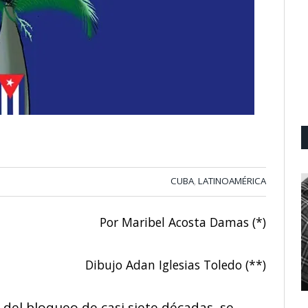
CUBA
LATINOAMÉRICA
,
Por Maribel Acosta Damas (*)
Dibujo Adan Iglesias Toledo (**)
d del bloqueo de casi siete décadas, se