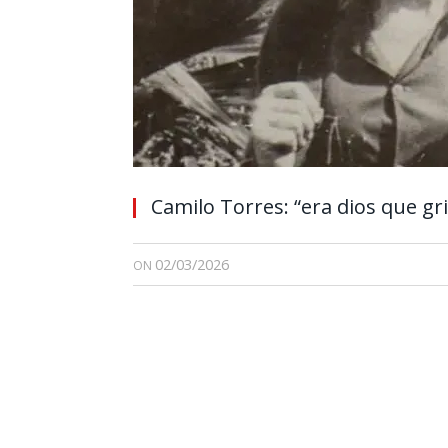
Camilo Torres: “era dios que gr
02/03/2026
ON