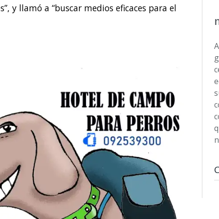
”, y llamó a “buscar medios eficaces para el
A
g
c
e
s
c
c
q
n