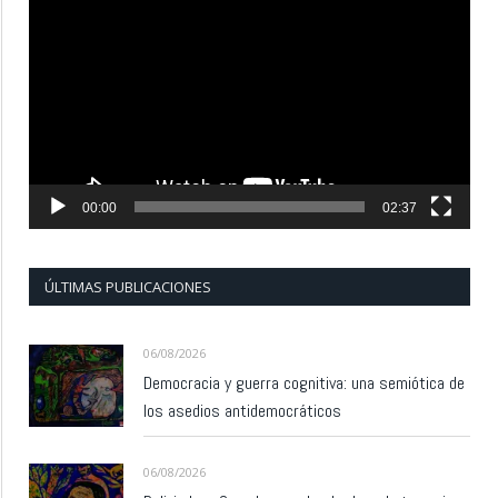
de
vídeo
00:00
02:37
ÚLTIMAS PUBLICACIONES
06/08/2026
Democracia y guerra cognitiva: una semiótica de
los asedios antidemocráticos
06/08/2026