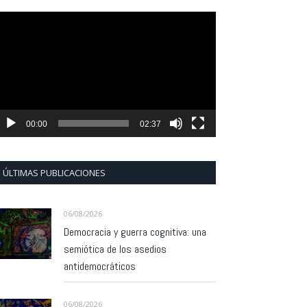
eproductor
e
ídeo
00:00
02:37
ÚLTIMAS PUBLICACIONES
06/08/2026
Democracia y guerra cognitiva: una
semiótica de los asedios
antidemocráticos
06/08/2026