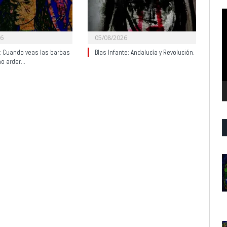
R
d
v
26
05/08/2026
y: Cuando veas las barbas
Blas Infante: Andalucía y Revolución.
no arder…