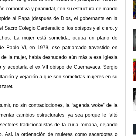
ión corporativa y piramidal, con su estructura de mando
úspide al Papa (después de Dios, el gobernante en la
 el Sacro Colegio Cardenalicio, los obispos y el clero, y
chos. La mujer está sometida, ocupa un plano de
 de Pablo VI, en 1978, ese patriarcado travestido en
 de la mujer, había desnudado aún más a esa Iglesia
la y aceptarla el ex VII obispo de Cuernavaca, Sergio
llación y vejación a que son sometidas mujeres en su
azaret.
umir, no sin contradicciones, la “agenda woke” de la
entar cambios estructurales, ya sea porque le faltó
sectores tradicionalistas de la curia romana, dejando
o. Así, la ordenación de mujeres como sacerdotes o