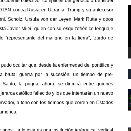
ccidente colectivo, cómplices del genocidio de Israel
R
TAN contra Rusia en Ucrania: Trump y su antecesor
d
oni, Scholz, Ursula von der Leyen, Mark Rutte y otros
v
ta Javier Milei, quien con su esquizofrénico lenguaje
 “representante del maligno en la tierra”, “zurdo de
pudo ocultar que, desde la enfermedad del pontífice y
una brutal guerra por la sucesión; un tiempo de pre-
 Santo, la pugna, ahora, se dirimirá entre quienes
jerarca católico fallecido y los que intentarán un nuevo
ervador, a tono con los tiempos que corren en Estados
oamérica.
pos− la Iglesia es una institución jerárquica, vertical