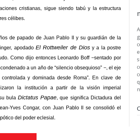
ciones cristianas, sigue siendo tabú y la estructura
es célibes.
A
g
ños de papado de Juan Pablo II y su guardián de la
c
El Rottweiler de Dios
zinger, apodado
y a la postre
e
feudo. Como dijo entonces Leonardo Boff −sentado por
s
c
y condenado a un año de “silencio obsequioso” −, el eje
c
dal controlada y dominada desde Roma”. En clave de
q
lizaron la institución a partir de la visión imperial
n
Dictatus Papae
 su bula
, que significa Dictadura del
ean-Yves Congar, con Juan Pablo II se consolidó el
spótico del poder eclesial.