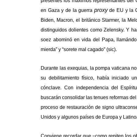
presentes los máximos representantes del O
proxy
en Gaza y de la guerra
de EU y la O
Biden, Macron, el británico Starmer, la Mel
distinguidos dolientes como Zelensky. Y has
soez abominó en vida del Papa, llamándolo
mierda” y “sorete mal cagado” (sic).
Durante las exequias, la pompa vaticana no 
su debilitamiento físico, había iniciado 
cónclave. Con independencia del Espíritu
buscarán consolidar las tenues reformas del 
proceso de restauración de signo ultracons
Unidos y algunos países de Europa y Latin
Conviene recordar que −como repiten los obis