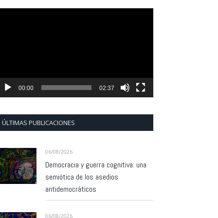
eproductor
e
ídeo
00:00
02:37
ÚLTIMAS PUBLICACIONES
06/08/2026
Democracia y guerra cognitiva: una
semiótica de los asedios
antidemocráticos
06/08/2026