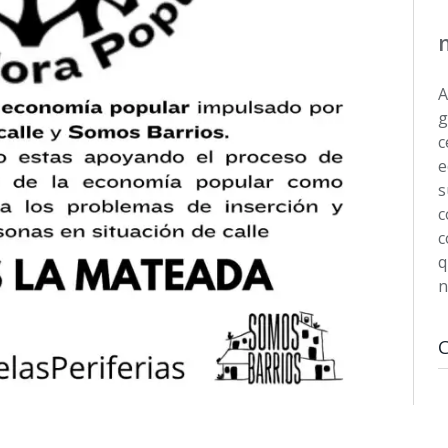
A
g
c
e
s
c
c
q
n