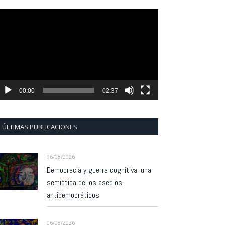
eproductor
e
ídeo
00:00
02:37
ÚLTIMAS PUBLICACIONES
06/08/2026
Democracia y guerra cognitiva: una
semiótica de los asedios
antidemocráticos
06/08/2026