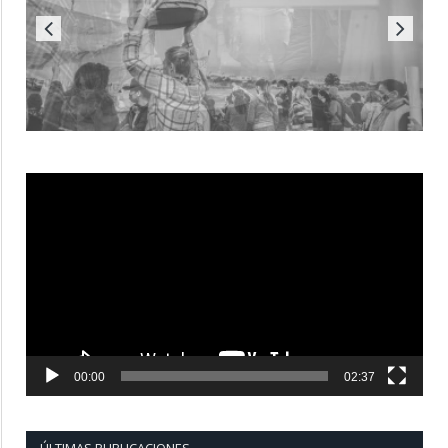
Reproductor
de
vídeo
00:00
02:37