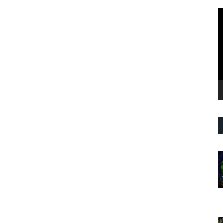
R
d
v