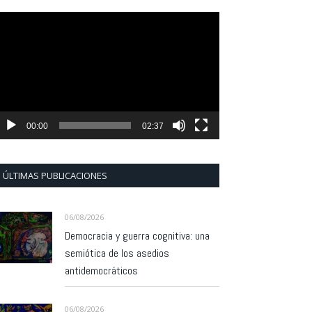
eproductor
e
ídeo
00:00
02:37
ÚLTIMAS PUBLICACIONES
06/08/2026
Democracia y guerra cognitiva: una
semiótica de los asedios
antidemocráticos
06/08/2026