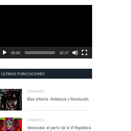
eproductor
e
ídeo
00:00
02:37
ÚLTIMAS PUBLICACIONES
05/08/2026
Blas Infante: Andalucía y Revolución.
05/08/2026
Venezuela: el parto de la VI República