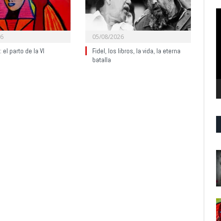
R
d
v
26
05/08/2026
 el parto de la VI
Fidel, los libros, la vida, la eterna
batalla