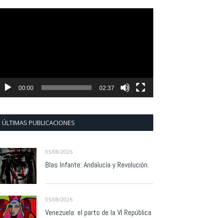
eproductor
e
ídeo
00:00
02:37
ÚLTIMAS PUBLICACIONES
05/08/2026
Blas Infante: Andalucía y Revolución.
05/08/2026
Venezuela: el parto de la VI República