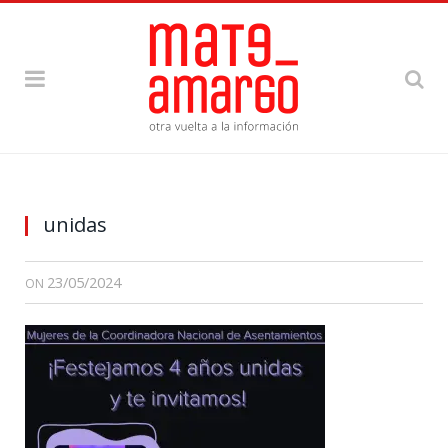
unidas
23/05/2024
ON