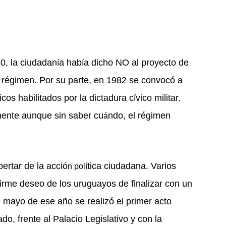
0, la ciudadan
a hab
a dicho NO al proyecto de
í
í
 r
é
gimen. Por su parte, en 1982 se convocó a
ticos habilitados por la dictadura c
vico militar.
í
mente aunque sin saber cu
ndo, el r
é
gimen
á
ertar de la acció
tica ciudadana. Varios
n polí
 firme deseo de los uruguayos de finalizar con un
 de mayo de ese añ
o se realiz
ó el primer acto
do, frente al Palacio Legislativo y con la