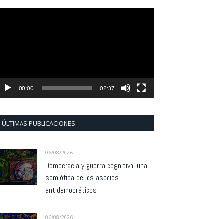
eproductor
e
ídeo
00:00
02:37
ÚLTIMAS PUBLICACIONES
06/08/2026
Democracia y guerra cognitiva: una
semiótica de los asedios
antidemocráticos
06/08/2026