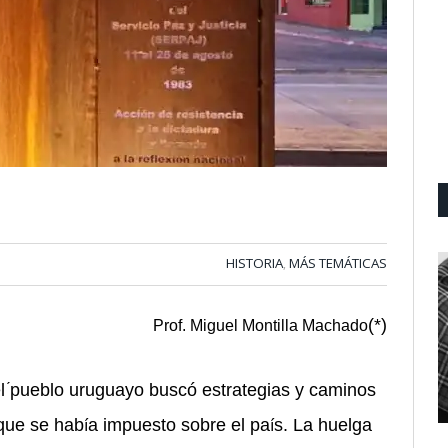
HISTORIA
MÁS TEMÁTICAS
,
(*)
Prof. Miguel Montilla Machado
el
pueblo uruguayo buscó estrategias y caminos
 que se hab
a impuesto sobre el pa
s. La huelga
í
í