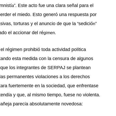
Amnist
. Este acto fue una clara señal para el
ía”
rder el miedo. Esto generó una respuesta por
ivas, torturas y el anuncio de que la
sedici
ó
“
n”
cado el accionar del r
é
gimen.
el r
é
gimen prohibió toda actividad pol
tica
í
etando esta medida con la censura de algunos
 que los integrantes de SERPAJ se plantean
las permanentes violaciones a los derechos
ra fuertemente en la sociedad, que enfrentase
tend
a y que, al mismo tiempo, fuese no violenta.
í
 añeja parec
a absolutamente novedosa:
í