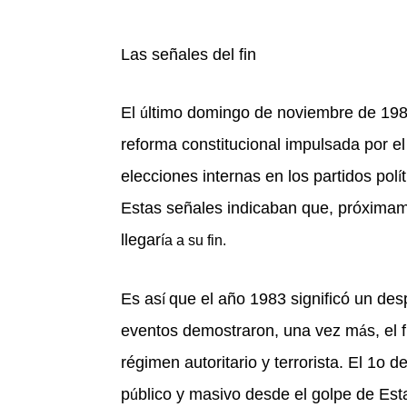
Las señales del fin
El
ltimo domingo de noviembre de 198
ú
reforma constitucional impulsada por el
elecciones internas en los partidos pol
í
Estas se
ñales indicaban que, próxima
llegar
ía a su fin.
Es as
que el añ
o 1983 signific
ó un desp
í
eventos demostraron, una vez m
s, el
á
r
é
gimen autoritario y terrorista. El 1o
p
blico y masivo desde el golpe de Esta
ú