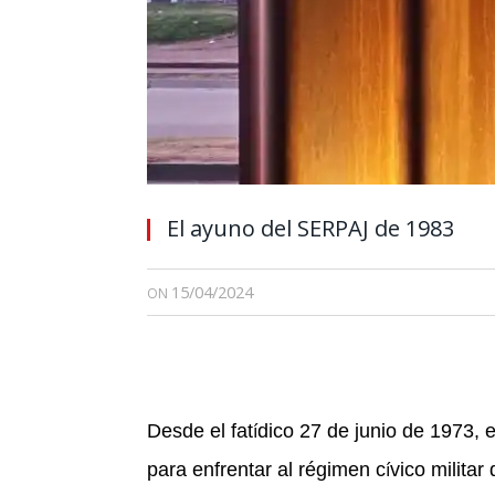
El ayuno del SERPAJ de 1983
15/04/2024
ON
Desde el fat
dico 27 de junio de 1973, 
í
para enfrentar al r
é
gimen c
vico militar
í