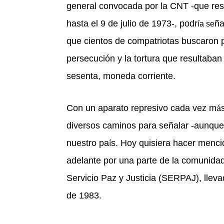
general convocada por la CNT -que res
hasta el 9 de julio de 1973-, podr
ña
ía se
que cientos de compatriotas buscaron pa
persecuci
ón y la tortura que resultaba
sesenta, moneda corriente.
Con un aparato represivo cada vez m
á
diversos caminos para señalar -aunqu
nuestro pa
s. Hoy quisiera hacer menci
í
adelante por una parte de la comunidad 
Servicio Paz y Justicia (SERPAJ), llev
de 1983.