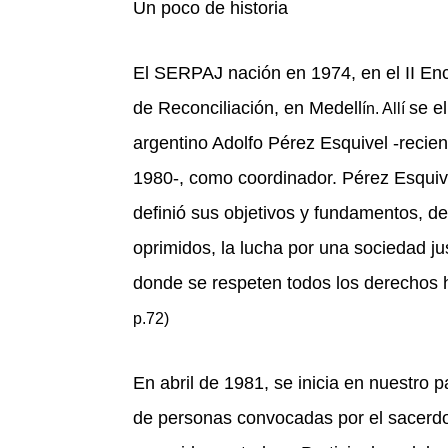
Un poco de historia
El SERPAJ nación en 1974, en el II Enc
de Reconciliació
n, en Medell
se el
ín. Allí
argentino Adolfo P
é
rez Esquivel -recie
1980-, como coordinador. P
é
rez Esqui
definió sus objetivos y fundamentos, 
oprimidos, la lucha por una sociedad justa
donde se respeten todos los derechos 
p.72)
En abril de 1981, se inicia en nuestro p
de personas convocadas por el sacerdo