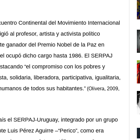
uentro Continental del Movimiento Internacional
igió al profesor, artista y activista pol
tico
í
nte ganador del Premio Nobel de la Paz en
vel ocupó dicho cargo hasta 1986. El SERPAJ
destacando
el compromiso con los pobres y
“
, solidaria, liberadora, participativa, igualitaria,
humanos de todos sus habitantes.
” (Olivera, 2009,
a
s el SERPAJ-Uruguay, integrado por un grupo
í
te Luis P
é
rez Aguirre –
Perico
, como era
“
”