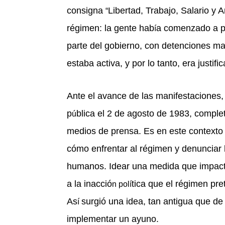
consigna
Libertad, Trabajo, Salario y 
“
r
é
gimen: la gente hab
a comenzado a pe
í
parte del gobierno, con detenciones mas
estaba activa, y por lo tanto, era justifi
Ante el avance de las manifestaciones, 
p
blica el 2 de agosto de 1983, compl
ú
medios de prensa. Es en este contexto
cómo enfrentar al r
é
gimen y denunciar 
humanos. Idear una medida que impacta
a la inacció
tica que el r
é
gimen pre
n polí
As
surgi
ó una idea, tan antigua que de
í
implementar un ayuno.