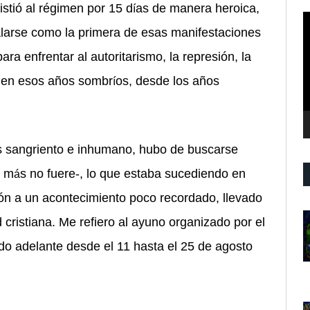
istió
al r
é
gimen por 15 d
as de manera heroica,
í
R
larse como la primera de esas manifestaciones
d
v
ra enfrentar al autoritarismo, la represió
n, la
n en esos años sombr
os, desde los años
í
s sangriento e inhumano, hubo de buscarse
e m
s no fuere-, lo que estaba sucediendo en
á
ón a un acontecimiento poco recordado, llevado
cristiana. Me refiero al ayuno organizado por el
ado adelante desde el 11 hasta el 25 de agosto