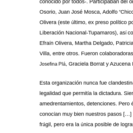
conocido por todos-. Participaban del 
Osorio, Juan Jos
é
Mosca, Adolfo
Chic
“
Olivera (este
ltimo, ex preso pol
tico p
ú
í
Liberación Nacional-Tupamaros), as
co
í
Efra
n Olivera, Martha Delgado, Patrici
í
Villa, entre otros. Fueron colaboradora
, Graciela Borrat y Azucena B
Josefina Plá
Esta organización nunca fue clandesti
legalidad que permit
a la dictadura. Si
í
amedrentamientos, detenciones. Pero
conoc
an muy bien nuestros pasos […] 
í
fr
gil, pero era la
nica posible de logra
á
ú