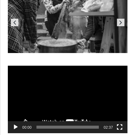
Reproductor
de
vídeo
00:00
02:37