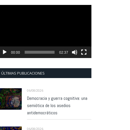
eproductor
e
ídeo
00:00
02:37
ÚLTIMAS PUBLICACIONES
06/08/2026
Democracia y guerra cognitiva: una
semiótica de los asedios
antidemocráticos
06/08/2026