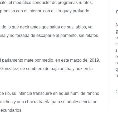
cito, el mediático conductor de programas rurales,
promiso con el Interior, con el Uruguay profundo.
A
do lo qué decir antes que salga de sus labios, va
g
na y no forzada de escaparle al pamento, sin relatos
c
e
s
c
l parlamento mate por medio, en este marzo del 2019,
c
q
ja González, de sombrero de paja ancha y hoz en la
n
e río, su infancia transcurre en aquel humilde rancho
ranchos y una chacra traería para su adolescencia un
secundarios.