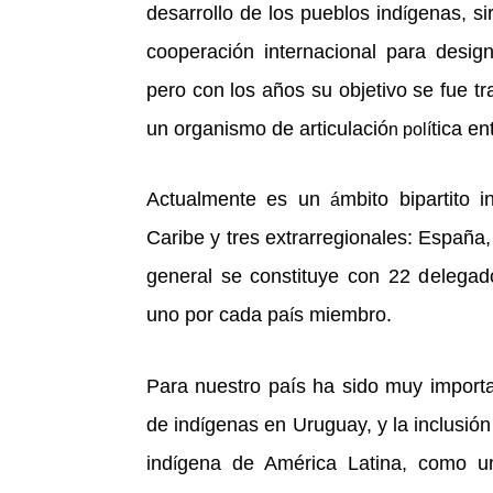
desarrollo de los pueblos ind
genas, si
í
cooperación internacional para design
pero con los años su objetivo se fue t
un organismo de articulació
tica en
n polí
Actualmente e
s un
mbito bipartito
i
á
Caribe y tres extrarregionales: España,
general se constituye con 22 delega
uno por cada pa
s miembro.
í
Para
nuestro país ha sido muy importan
de ind
genas en Uruguay, y la inclusi
í
ind
gena de Am
é
rica Latina, como 
í