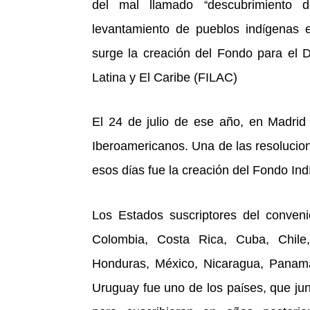
del mal llamado
descubrimiento
“
levantamiento de pueblos ind
genas e
í
surge la creación del Fondo para el D
Latina y El Caribe (FILAC)
El 24 de julio de ese año, en Madrid
Iberoamericanos. Una de las resolucion
esos d
as fue la creació
n del Fondo Ind
í
Los Estados suscriptores del convenio 
Colombia, Costa Rica, Cuba, Chile
Honduras, M
é
xico, Nicaragua, Panam
Uruguay fue uno de los pa
ses, que ju
í