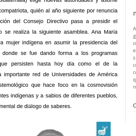
ompatriota, qui
é
n al año siguiente por renuncia
ción del Consejo Directivo pasa a presidir el
A
 se realiza la siguiente asamblea. Ana Mar
a
í
g
ra mujer ind
gena en asumir la presidencia del
c
í
e
n donde se fue dando forma a los programas
s
que persisten hasta hoy d
a como el de la
í
c
c
una importante red de Universidades de Am
é
rica
q
stemológico que hace foco en la cosmovisió
n
n
tes ind
genas y a sabios de diferentes pueblos,
í
mental de di
logo de saberes.
á