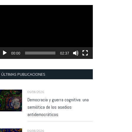
eproductor
e
ídeo
00:00
02:37
ÚLTIMAS PUBLICACIONES
06/08/2026
Democracia y guerra cognitiva: una
semiótica de los asedios
antidemocráticos
06/08/2026