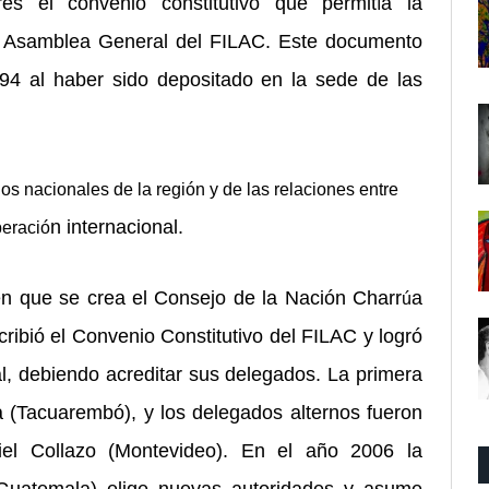
res el convenio constitutivo que permit
a la
í
 la Asamblea General del FILAC. Este documento
994 al haber sido depositado en la sede de las
s nacionales de la región y de las relaciones entre
n internacional.
peració
n que se crea el Consejo de la Nació
n Charr
a
ú
bió el Convenio Constitutivo del FILAC y logró
l, debiendo acreditar sus delegados. La primera
 (Tacuarembó), y los delegados alternos fueron
el Collazo (Montevideo). En el año 2006 la
Guatemala) elige nuevas autoridades y asume