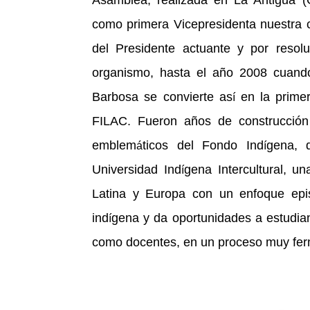
como primera Vicepresidenta nuestra c
del Presidente actuante y por resolu
organismo, hasta el año 2008 cuando
Barbosa se convierte as
en la prime
í
FILAC. Fueron años de construcció
emblem
ticos del Fondo Ind
gena, 
á
í
Universidad Ind
gena Intercultural, 
í
Latina y Europa con un enfoque epi
ind
gena y da oportunidades a estudian
í
como docentes
, en un proceso muy fer