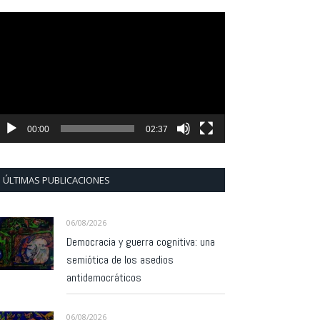
eproductor
e
ídeo
00:00
02:37
ÚLTIMAS PUBLICACIONES
06/08/2026
Democracia y guerra cognitiva: una
semiótica de los asedios
antidemocráticos
06/08/2026