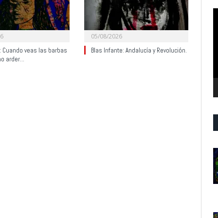
R
d
v
26
05/08/2026
y: Cuando veas las barbas
Blas Infante: Andalucía y Revolución.
no arder…