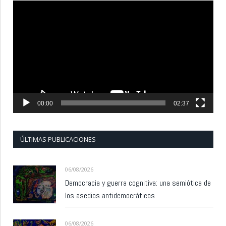
Reproductor
de
vídeo
00:00
02:37
ÚLTIMAS PUBLICACIONES
06/08/2026
Democracia y guerra cognitiva: una semiótica de
los asedios antidemocráticos
06/08/2026