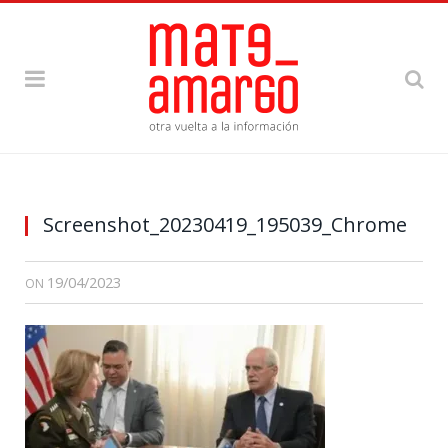
Screenshot_20230419_195039_Chrome
19/04/2023
ON