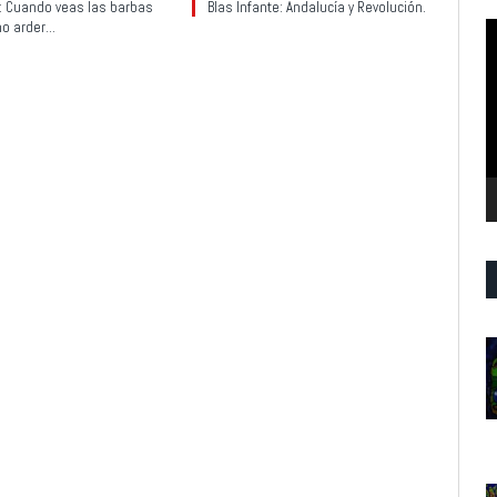
y: Cuando veas las barbas
Blas Infante: Andalucía y Revolución.
no arder…
R
d
v