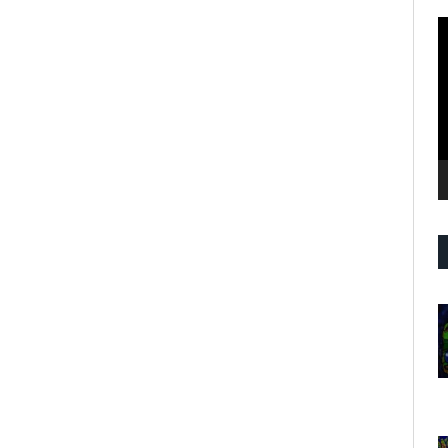
R
d
v