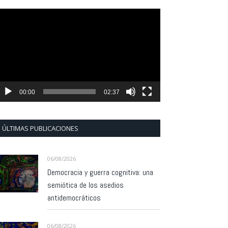
eproductor
e
ídeo
00:00
02:37
ÚLTIMAS PUBLICACIONES
06/08/2026
Democracia y guerra cognitiva: una
semiótica de los asedios
antidemocráticos
06/08/2026