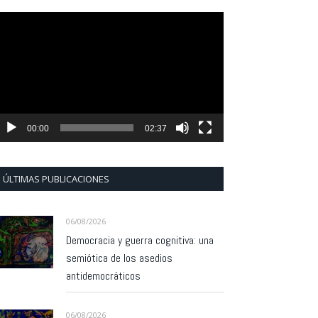
eproductor
e
ídeo
00:00
02:37
ÚLTIMAS PUBLICACIONES
06/08/2026
Democracia y guerra cognitiva: una
semiótica de los asedios
antidemocráticos
06/08/2026