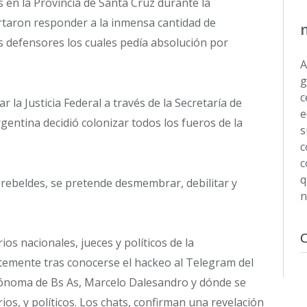
 en la Provincia de Santa Cruz durante la
rtaron responder a la inmensa cantidad de
defensores los cuales pedía absolución por
A
g
c
r la Justicia Federal a través de la Secretaría de
e
argentina decidió colonizar todos los fueros de la
s
c
c
q
s rebeldes, se pretende desmembrar, debilitar y
n
s nacionales, jueces y políticos de la
entemente tras conocerse el hackeo al Telegram del
tónoma de Bs As, Marcelo Dalesandro y dónde se
os, y políticos. Los chats, confirman una revelación