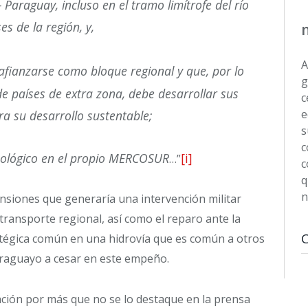
Paraguay, incluso en el tramo limítrofe del río
s de la región, y,
A
ianzarse como bloque regional y que, por lo
g
 de países de extra zona, debe desarrollar sus
c
e
ra su desarrollo sustentable;
s
c
cnológico en el propio MERCOSUR
[i]
…”
c
q
n
nsiones que generaría una intervención militar
transporte regional, así como el reparo ante la
ratégica común en una hidrovía que es común a otros
paraguayo a cesar en este empeño.
ción por más que no se lo destaque en la prensa