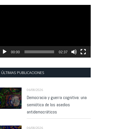
eproductor
e
ídeo
00:00
02:37
ÚLTIMAS PUBLICACIONES
06/08/2026
Democracia y guerra cognitiva: una
semiótica de los asedios
antidemocráticos
06/08/2026