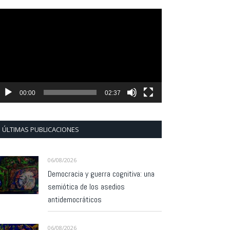
eproductor
e
ídeo
00:00
02:37
ÚLTIMAS PUBLICACIONES
06/08/2026
Democracia y guerra cognitiva: una
semiótica de los asedios
antidemocráticos
06/08/2026