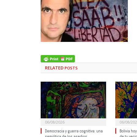
RELATED
POSTS
06/08/2026
06/08/20
Democracia y guerra cognitiva: una
Bolivia ho
semiótica de los asedios
de tu veci