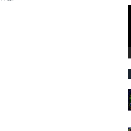
R
d
v