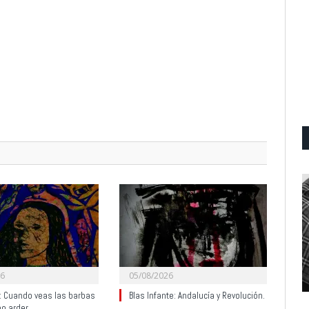
26
05/08/2026
y: Cuando veas las barbas
Blas Infante: Andalucía y Revolución.
no arder…