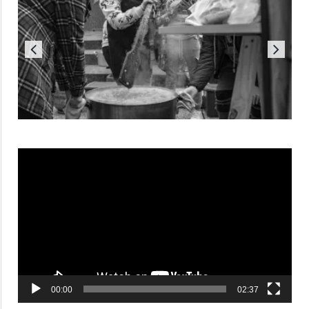
Reproductor
de
vídeo
00:00
02:37