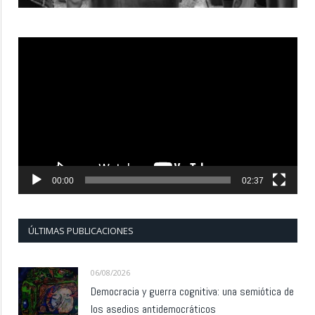
Reproductor
de
vídeo
00:00
02:37
ÚLTIMAS PUBLICACIONES
06/08/2026
Democracia y guerra cognitiva: una semiótica de
los asedios antidemocráticos