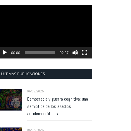
eproductor
e
ídeo
00:00
02:37
ÚLTIMAS PUBLICACIONES
06/08/2026
Democracia y guerra cognitiva: una
semiótica de los asedios
antidemocráticos
06/08/2026