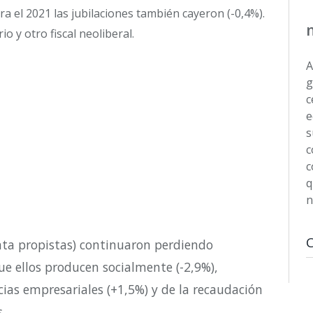
a el 2021 las jubilaciones también cayeron (-0,4%).
y otro fiscal neoliberal.
A
g
c
e
s
c
c
q
n
ta propistas) contin
uaron
perdiendo
que
ellos
producen socialmente (-2,9%),
ias empresariales (+1,5%) y de la recaudación
s
.