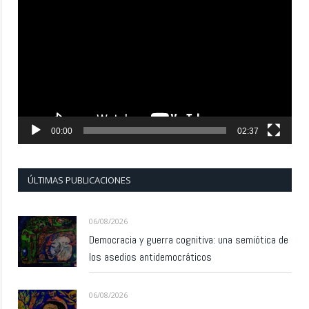
de
vídeo
00:00
02:37
ÚLTIMAS PUBLICACIONES
06/08/2026
Democracia y guerra cognitiva: una semiótica de
los asedios antidemocráticos
06/08/2026