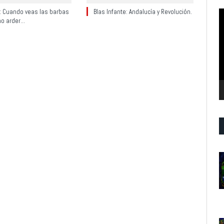
y: Cuando veas las barbas
Blas Infante: Andalucía y Revolución.
R
no arder…
d
v