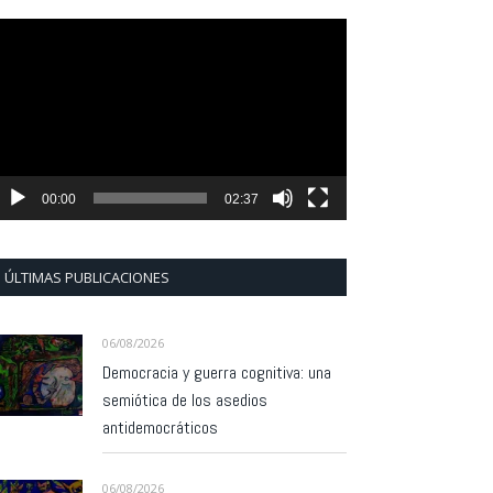
eproductor
e
ídeo
00:00
02:37
ÚLTIMAS PUBLICACIONES
06/08/2026
Democracia y guerra cognitiva: una
semiótica de los asedios
antidemocráticos
06/08/2026