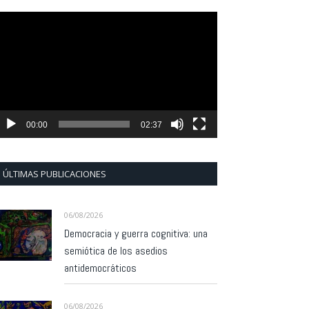
eproductor
e
ídeo
00:00
02:37
ÚLTIMAS PUBLICACIONES
06/08/2026
Democracia y guerra cognitiva: una
semiótica de los asedios
antidemocráticos
06/08/2026