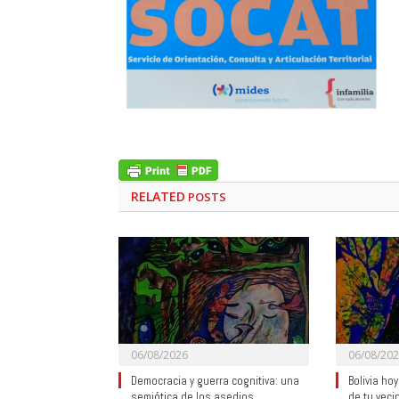
RELATED
POSTS
06/08/2026
06/08/20
Democracia y guerra cognitiva: una
Bolivia ho
semiótica de los asedios
de tu veci