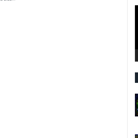
R
d
v