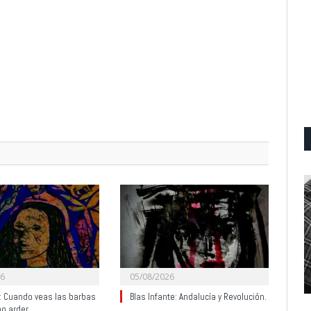
26
05/08/2026
y: Cuando veas las barbas
Blas Infante: Andalucía y Revolución.
no arder…