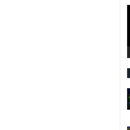
R
d
v