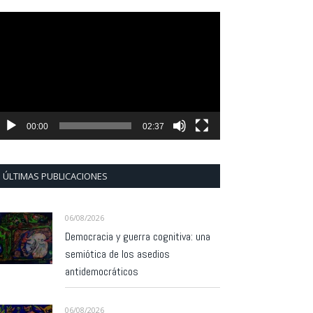
eproductor
e
ídeo
00:00
02:37
ÚLTIMAS PUBLICACIONES
06/08/2026
Democracia y guerra cognitiva: una
semiótica de los asedios
antidemocráticos
06/08/2026