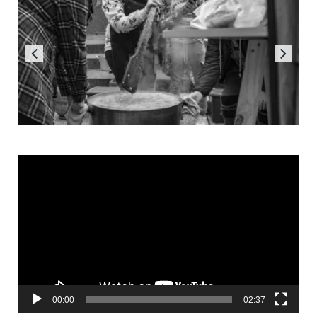
Reproductor
de
vídeo
00:00
02:37