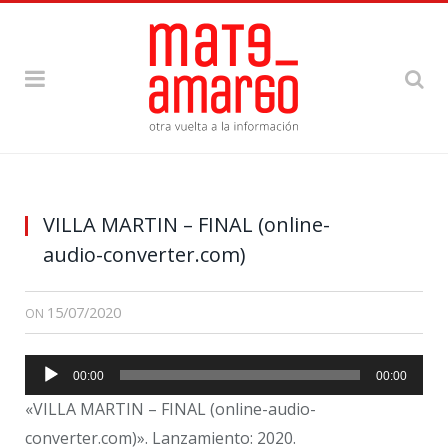
VILLA MARTIN – FINAL (online-
audio-converter.com)
15/07/2020
ON
Reproductor
00:00
00:00
de
«VILLA MARTIN – FINAL (online-audio-
audio
converter.com)». Lanzamiento: 2020.