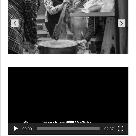
Reproductor
de
vídeo
00:00
02:37