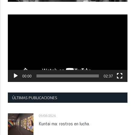
Reproductor
de
vídeo
00:00
02:37
ÚLTIMAS PUBLICACIONES
09/08/2026
Kuntai ma: rostros en lucha.