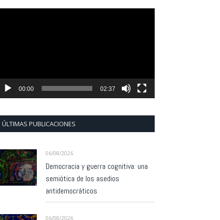
eproductor
e
ídeo
00:00
02:37
ÚLTIMAS PUBLICACIONES
06/08/2026
Democracia y guerra cognitiva: una
semiótica de los asedios
antidemocráticos
06/08/2026