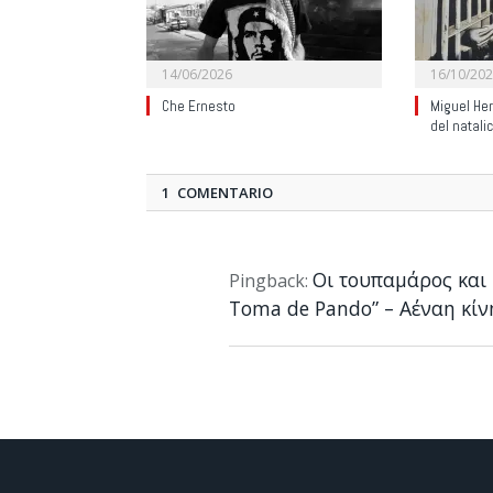
14/06/2026
16/10/20
Che Ernesto
Miguel He
del natali
1 COMENTARIO
Οι τουπαμάρος και 
Pingback:
Toma de Pando” – Αέναη κί