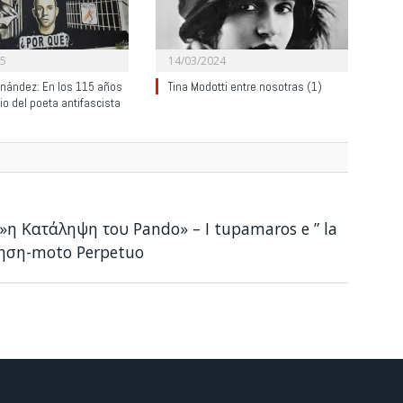
25
14/03/2024
rnández: En los 115 años
Tina Modotti entre nosotras (1)
cio del poeta antifascista
»η Κατάληψη του Pando» – I tupamaros e ” la
νηση-moto Perpetuo