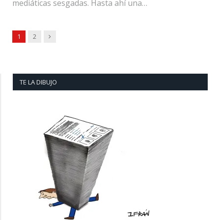
mediáticas sesgadas. Hasta ahí una…
Next
1
2
TE LA DIBUJO