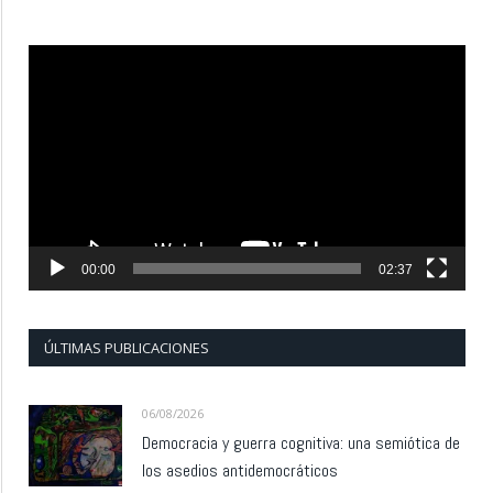
Reproductor
de
vídeo
00:00
02:37
ÚLTIMAS PUBLICACIONES
06/08/2026
Democracia y guerra cognitiva: una semiótica de
los asedios antidemocráticos