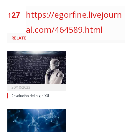
↑
https://egorfine.livejourn
27
al.com/464589.html
RELATED
POSTS
30/10/2023
Revolución del siglo XXI