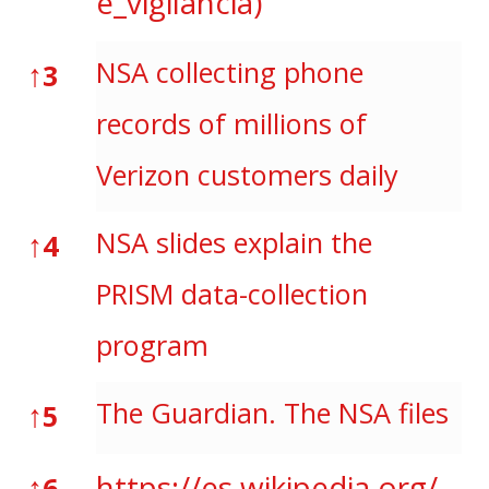
e_vigilancia)
↑
NSA collecting phone
3
records of millions of
Verizon customers daily
↑
NSA slides explain the
4
PRISM data-collection
program
↑
The Guardian. The NSA files
5
↑
https://es.wikipedia.org/
6