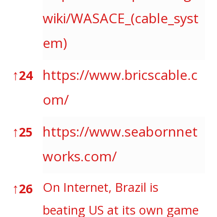
wiki/WASACE_(cable_syst
em)
↑
https://www.bricscable.c
24
om/
↑
https://www.seabornnet
25
works.com/
↑
On Internet, Brazil is
26
beating US at its own game