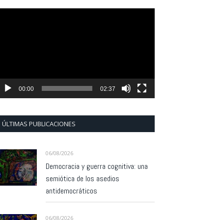
eproductor
e
ídeo
00:00
02:37
ÚLTIMAS PUBLICACIONES
06/08/2026
Democracia y guerra cognitiva: una
semiótica de los asedios
antidemocráticos
06/08/2026