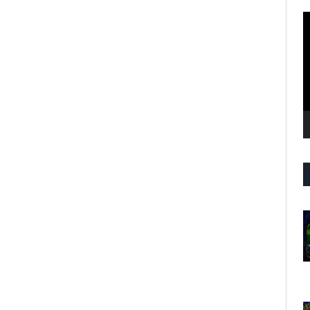
R
d
v