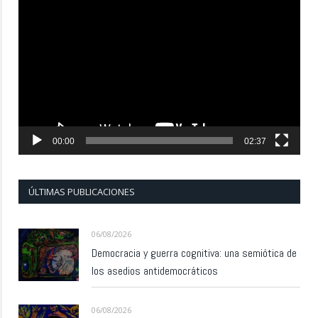
Reproductor
de
vídeo
00:00
02:37
ÚLTIMAS PUBLICACIONES
06/08/2026
Democracia y guerra cognitiva: una semiótica de
los asedios antidemocráticos
06/08/2026