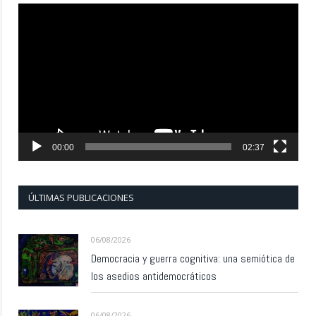
Reproductor
de
vídeo
00:00
02:37
ÚLTIMAS PUBLICACIONES
06/08/2026
Democracia y guerra cognitiva: una semiótica de
los asedios antidemocráticos
06/08/2026