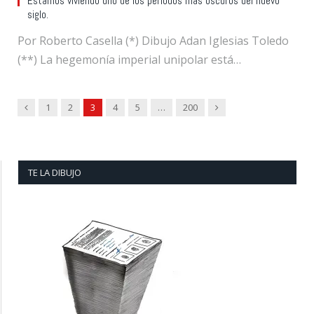
Estamos viviendo uno de los períodos más oscuros del nuevo
siglo.
Por Roberto Casella (*) Dibujo Adan Iglesias Toledo
(**) La hegemonía imperial unipolar está…
Previous
Next
1
2
3
4
5
…
200
TE LA DIBUJO