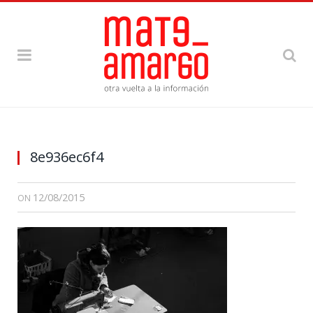
8e936ec6f4
12/08/2015
ON