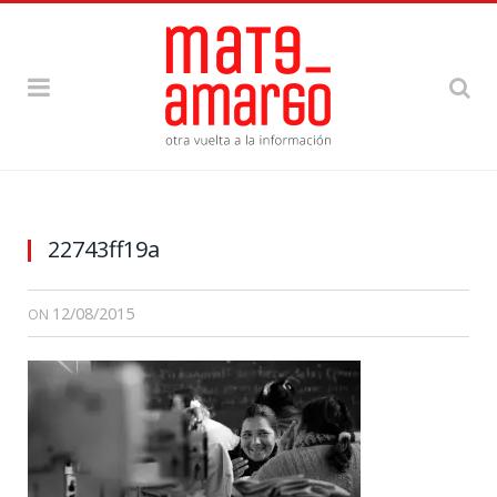
22743ff19a
12/08/2015
ON