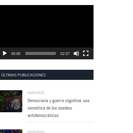
eproductor
e
ídeo
00:00
02:37
ÚLTIMAS PUBLICACIONES
06/08/2026
Democracia y guerra cognitiva: una
semiótica de los asedios
antidemocráticos
06/08/2026