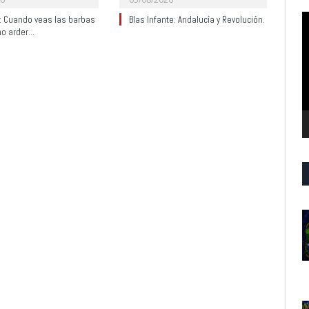
R
y: Cuando veas las barbas
Blas Infante: Andalucía y Revolución.
no arder…
d
v